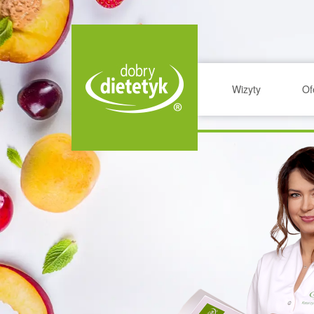
Wizyty
Of