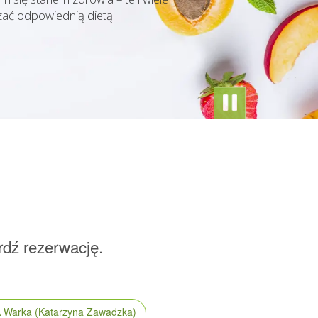
KZAWADZ402
ać odpowiednią dietą.
rdź rezerwację.
A
Warka
(Katarzyna Zawadzka)