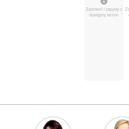
Zadzwoń i zapytaj o
Za
dostępny termin