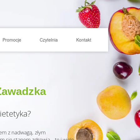
Promocje
Czytelnia
Kontakt
Zawadzka
ietetyka?
lem z nadwagą, złym
m się stanem zdrowia – te
i wiele