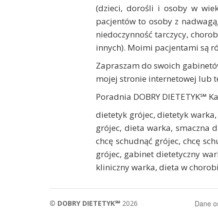
(dzieci, dorośli i osoby w wi
pacjentów to osoby z nadwagą,
niedoczynność tarczycy, choro
innych). Moimi pacjentami są r
Zapraszam do swoich gabinetów
mojej stronie internetowej lub 
Poradnia DOBRY DIETETYK℠ Kata
dietetyk grójec, dietetyk warka
grójec, dieta warka, smaczna 
chcę schudnąć grójec, chcę sch
grójec, gabinet dietetyczny war
kliniczny warka, dieta w chorob
©
DOBRY DIETETYK℠
2026
Dane 