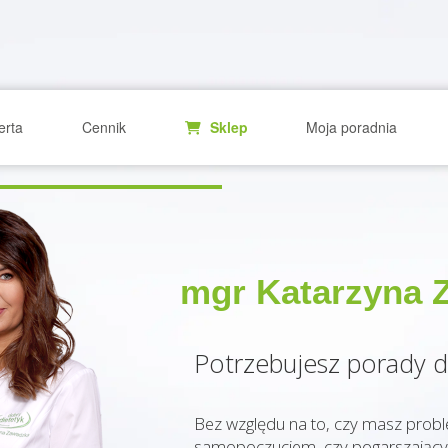
erta
Cennik
Sklep
Moja poradnia
mgr Katarzyna 
Potrzebujesz porady d
Przejdź do sklepu
Bez względu na to, czy masz prob
samopoczuciem, czy pogarszający