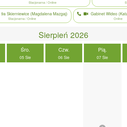
Stacjonarna / Online
S
a 9a
Skierniewice
(Magdalena Mazgaj)
Gabinet Wideo
(Kat
Stacjonarna / Online
Online
Sierpień 2026
Śro.
Czw.
Pią.
05 Sie
06 Sie
07 Sie