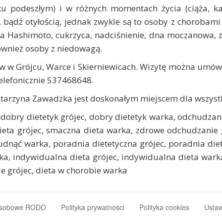
eku podeszłym) i w różnych momentach życia (ciąża, ka
 bądź otyłością, jednak zwykle są to osoby z chorobami
ba Hashimoto, cukrzyca, nadciśnienie, dna moczanowa, z
ównież osoby z niedowagą.
 w Grójcu, Warce i Skierniewicach. Wizytę można umówi
telefonicznie 537468648.
rzyna Zawadzka jest doskonałym miejscem dla wszystki
, dobry dietetyk grójec, dobry dietetyk warka, odchudzan
dieta grójec, smaczna dieta warka, zdrowe odchudzanie
udnąć warka, poradnia dietetyczna grójec, poradnia die
ka, indywidualna dieta grójec, indywidualna dieta warka,
ie grójec, dieta w chorobie warka
osobowe RODO
Polityka prywatności
Polityka cookies
Ustaw