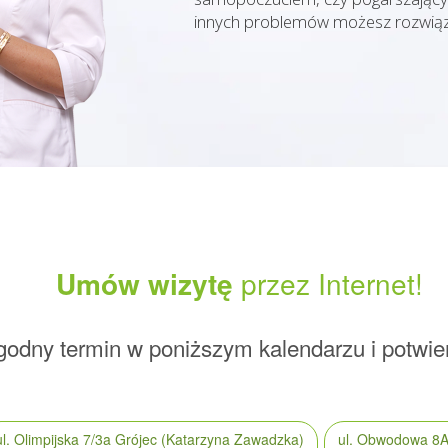
Pobierz i wprowadź mój indywidualny
innych problemów możesz rozwiąz
kod z akcji promocyjnej
Kliknij, by dowiedzieć się więcej!
Umów wizytę
przez Internet!
odny termin w poniższym kalendarzu i potwie
ul. Olimpijska 7/3a
Grójec
(Katarzyna Zawadzka)
ul. Obwodowa 8