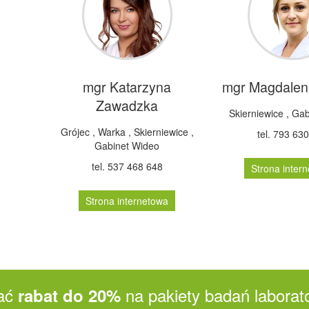
mgr Katarzyna
mgr Magdalen
Zawadzka
Skierniewice
,
Gab
Grójec
,
Warka
,
Skierniewice
,
tel. 793 63
Gabinet Wideo
tel. 537 468 648
Strona inter
Strona internetowa
mać
na pakiety badań laborat
rabat do 20%